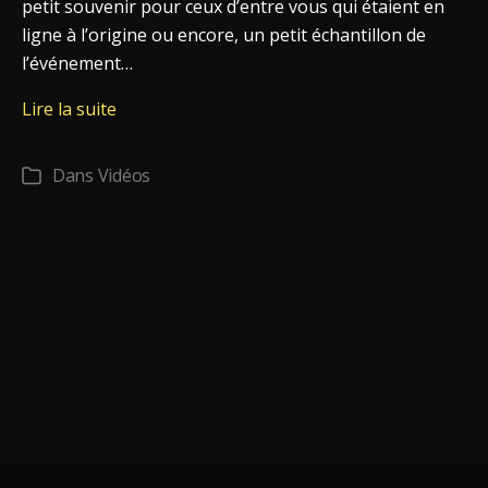
petit souvenir pour ceux d’entre vous qui étaient en
ligne à l’origine ou encore, un petit échantillon de
l’événement…
Vidéo
Lire la suite
exclusive:
I’m
Dans
Vidéos
Catégories
Not
From
Here…
« live »!!!